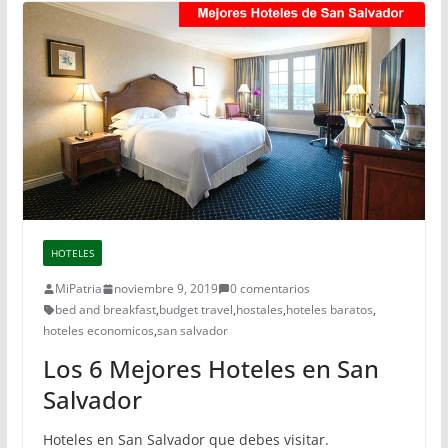
HOTELES
MiPatria
noviembre 9, 2019
0 comentarios
bed and breakfast
,
budget travel
,
hostales
,
hoteles baratos
,
hoteles economicos
,
san salvador
Los 6 Mejores Hoteles en San
Salvador
Hoteles en San Salvador que debes visitar.