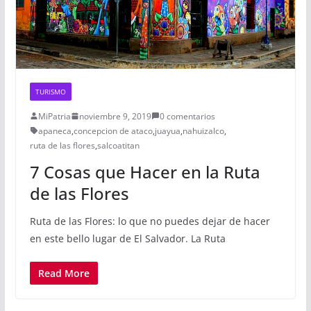
TURISMO
MiPatria
noviembre 9, 2019
0 comentarios
apaneca
,
concepcion de ataco
,
juayua
,
nahuizalco
,
ruta de las flores
,
salcoatitan
7 Cosas que Hacer en la Ruta
de las Flores
Ruta de las Flores: lo que no puedes dejar de hacer
en este bello lugar de El Salvador. La Ruta
Read More