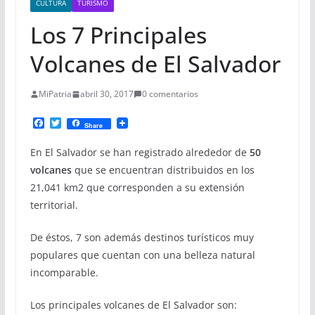
CULTURA
TURISMO
Los 7 Principales
Volcanes de El Salvador
MiPatria
abril 30, 2017
0 comentarios
F
T
Share
a
w
c
i
En El Salvador se han registrado alrededor de
50
e
t
b
t
volcanes
que se encuentran distribuidos en los
o
e
21,041 km2 que corresponden a su extensión
o
r
k
territorial.
De éstos, 7 son además destinos turísticos muy
populares que cuentan con una belleza natural
incomparable.
Los principales volcanes de El Salvador son: