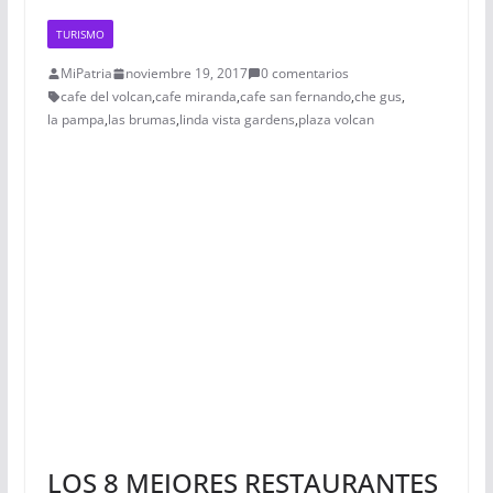
TURISMO
MiPatria
noviembre 19, 2017
0 comentarios
cafe del volcan
,
cafe miranda
,
cafe san fernando
,
che gus
,
la pampa
,
las brumas
,
linda vista gardens
,
plaza volcan
LOS 8 MEJORES RESTAURANTES