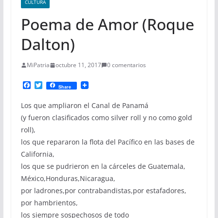
CULTURA
Poema de Amor (Roque
Dalton)
MiPatria
octubre 11, 2017
0 comentarios
F
T
Share
a
w
c
i
Los que ampliaron el Canal de Panamá
e
t
b
t
(y fueron clasificados como silver roll y no como gold
o
e
roll),
o
r
k
los que repararon la flota del Pacífico en las bases de
California,
los que se pudrieron en la cárceles de Guatemala,
México,Honduras,Nicaragua,
por ladrones,por contrabandistas,por estafadores,
por hambrientos,
los siempre sospechosos de todo