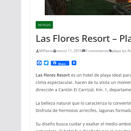
HOTELES
Las Flores Resort – Pl
MiPatria
marzo 11, 2016
0 comentarios
playa las fl
F
T
Share
a
w
c
i
Las Flores Resort
es un hotel de playa ideal par
e
t
b
t
clima espectacular, hacen de tu visita un momen
o
e
dirección a Cantón El Carrizal, Km. 1, departam
o
r
k
La belleza natural que lo caracteriza lo conviert
Disfruta de hermosos arrecifes, lagunas formad
Su diseño busca cuidar y exaltar el medio ambie