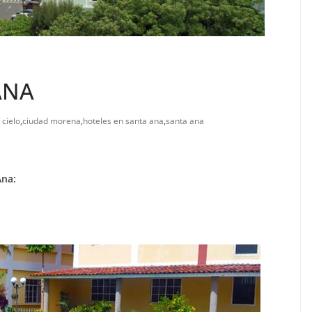
ANA
 cielo
,
ciudad morena
,
hoteles en santa ana
,
santa ana
Ana: