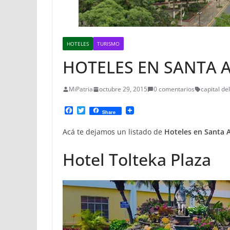
HOTELES
TURISMO
HOTELES EN SANTA 
MiPatria
octubre 29, 2015
0 comentarios
capital del
F
T
Share
a
w
c
i
Acá te dejamos un listado de
Hoteles en Santa 
e
t
b
t
o
e
Hotel Tolteka Plaza
o
r
k