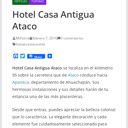
HOTELES
TURISMO
Hotel Casa Antigua
Ataco
MiPatria
febrero 7, 2016
0 comentarios
hostal
,
restaurante
F
T
Share
a
w
c
i
Hotel Casa Antigua Ataco
se localiza en el kilómetro
e
t
b
t
95 sobre la carretera que de
Ataco
conduce hacia
o
e
Apaneca
, departamento de Ahuachapán. Sus
o
r
k
hermosas instalaciones y sus detalles harán de tu
estancia una de las más placenteras.
Desde que entras, puedes apreciar la belleza colonial
que lo caracteriza. La elegante decoración y cada
elemente fue cuidadosamente seleccionado para