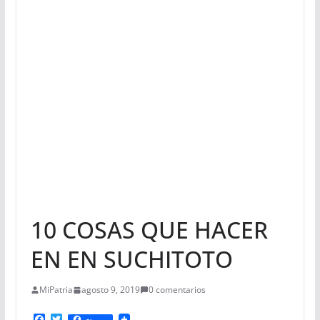
10 COSAS QUE HACER
EN EN SUCHITOTO
MiPatria
agosto 9, 2019
0 comentarios
F
T