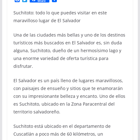
Share
a
w
c
i
Suchitoto: todo lo que puedes visitar en este
e
t
b
t
maravilloso lugar de El Salvador
o
e
o
r
k
Una de las ciudades más bellas y uno de los destinos
turísticos más buscados en El Salvador es, sin duda
alguna, Suchitoto, dueño de un hermosísimo lago y
una enorme variedad de oferta turística para
disfrutar.
El Salvador es un país lleno de lugares maravillosos,
con paisajes de ensueño y sitios que te enamorarán
con su impresionante belleza y encanto. Uno de ellos
es Suchitoto, ubicado en la Zona Paracentral del
territorio salvadoreño.
Suchitoto está ubicado en el departamento de
Cuscatlán a poco más de 60 kilómetros, un