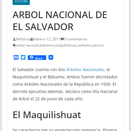
CULTURA
ARBOL NACIONAL DE
EL SALVADOR
MiPatria
febrero 12, 2017
0 comentarios
arbol nacional
,
balsamo
,
maquilishuat
,
simbolos patrios
F
T
Share
a
w
c
i
El Salvador cuenta con dos
Árboles Nacionales
, el
e
t
b
t
Maquilishuat y el Bálsamo. Ambos fueron decretados
o
e
como Árboles Nacionales de la República en 1939. El
o
r
k
decreto ejecutivo además, declara como Día Nacional
de Árbol el 22 de junio de cada año.
El Maquilishuat
Se caracteriza por su espectacular presencia. Florece