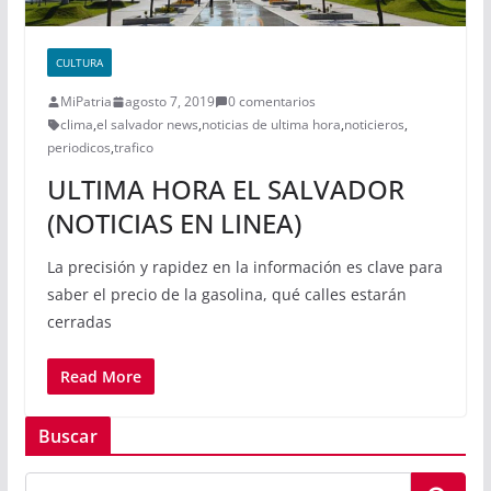
CULTURA
MiPatria
agosto 7, 2019
0 comentarios
clima
,
el salvador news
,
noticias de ultima hora
,
noticieros
,
periodicos
,
trafico
ULTIMA HORA EL SALVADOR
(NOTICIAS EN LINEA)
La precisión y rapidez en la información es clave para
saber el precio de la gasolina, qué calles estarán
cerradas
Read More
Buscar