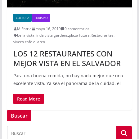
CULTURA
TURISMO
MiPatria
mayo 16, 2019
0 comentarios
bella vista
,
linda vista gardens
,
plaza futura
,
Restaurantes
,
vivero cafe el arco
LOS 12 RESTAURANTES CON
MEJOR VISTA EN EL SALVADOR
Para una buena comida, no hay nada mejor que una
excelente vista. Ya sea el panorama de la cuidad, el
Read More
Buscar