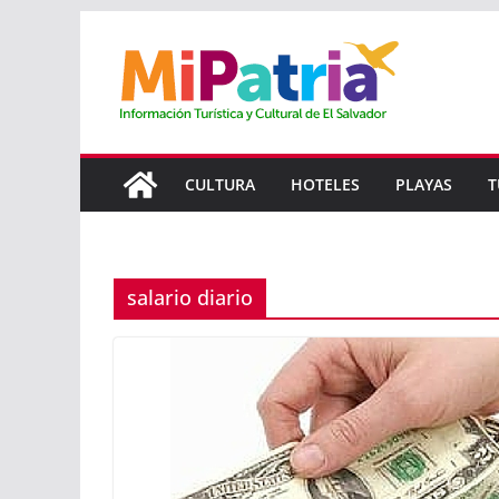
Saltar
al
contenido
CULTURA
HOTELES
PLAYAS
T
salario diario