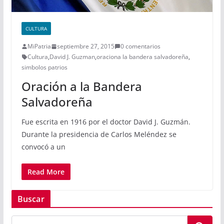
CULTURA
MiPatria
septiembre 27, 2015
0 comentarios
Cultura
,
David J. Guzman
,
oraciona la bandera salvadoreña
,
simbolos patrios
Oración a la Bandera
Salvadoreña
Fue escrita en 1916 por el doctor David J. Guzmán.
Durante la presidencia de Carlos Meléndez se
convocó a un
Read More
Buscar